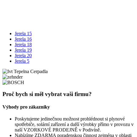
Jerela 15
Jerela 16
Jerela 18
Jerela 19
Jerela 20
Jerela 5
Proč bych si měl vybrat vaši firmu?
Výhody pro zákazníky
Poskytujeme jedinečnou možnost prohlédnout si plynové
spotřebiče, solární zařízení a další výrobky přímo v provozu v
naší VZORKOVÉ PRODEJNĚ v Podivíně.
Nabízíme ZDARMA poradenskou činnost zejména v oblasti