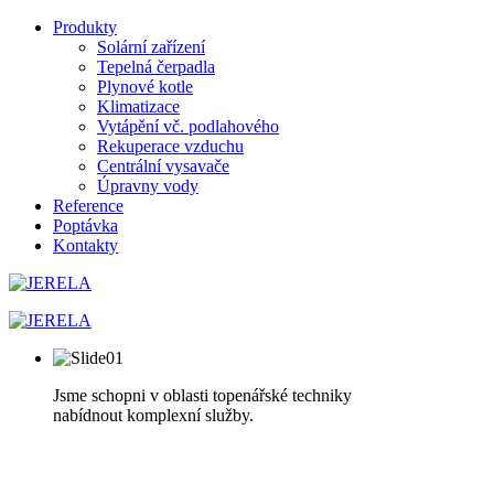
Produkty
Solární zařízení
Tepelná čerpadla
Plynové kotle
Klimatizace
Vytápění vč. podlahového
Rekuperace vzduchu
Centrální vysavače
Úpravny vody
Reference
Poptávka
Kontakty
Jsme schopni v oblasti topenářské techniky
nabídnout komplexní služby.