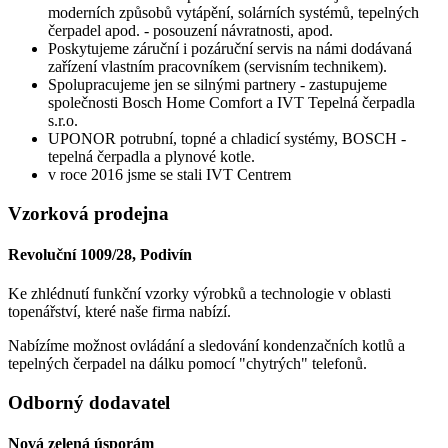
moderních způsobů vytápění, solárních systémů, tepelných
čerpadel apod. - posouzení návratnosti, apod.
Poskytujeme záruční i pozáruční servis na námi dodávaná
zařízení vlastním pracovníkem (servisním technikem).
Spolupracujeme jen se silnými partnery - zastupujeme
společnosti Bosch Home Comfort a IVT Tepelná čerpadla
s.r.o.
UPONOR potrubní, topné a chladicí systémy, BOSCH -
tepelná čerpadla a plynové kotle.
v roce 2016 jsme se stali IVT Centrem
Vzorková prodejna
Revoluční 1009/28, Podivín
Ke zhlédnutí funkční vzorky výrobků a technologie v oblasti
topenářství, které naše firma nabízí.
Nabízíme možnost ovládání a sledování kondenzačních kotlů a
tepelných čerpadel na dálku pomocí "chytrých" telefonů.
Odborný dodavatel
Nová zelená úsporám